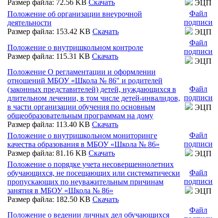
Размер файла: 72.56 KB
Скачать
ЭЦП
Файл
Положение об организации внеурочной
подписи
деятельности
Размер файла: 153.42 KB
Скачать
ЭЦП
Файл
Положение о внутришкольном контроле
подписи
Размер файла: 115.31 KB
Скачать
ЭЦП
Положение О регламентации и оформлении
отношений МБОУ «Школа № 86" и родителей
Файл
(законных представителей) детей, нуждающихся в
подписи
длительном лечении, в том числе детей-инвалидов,
в части организации обучения по основным
ЭЦП
общеобразовательным программам на дому
Размер файла: 113.40 KB
Скачать
Файл
Положение о внутришкольном мониторинге
подписи
качества образования в МБОУ «Школа № 86»
Размер файла: 81.16 KB
Скачать
ЭЦП
Положение o порядке учета несовершеннолетних
Файл
обучающихся, не посещающих или систематически
подписи
пропускающих по неуважительным причинам
занятия в МБОУ «Школа № 86»
ЭЦП
Размер файла: 182.50 KB
Скачать
Файл
Положение о ведении личных дел обучающихся