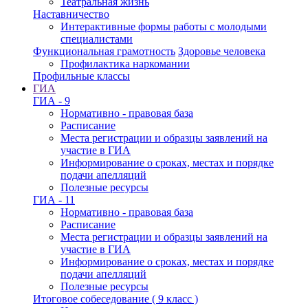
Театральная жизнь
Наставничество
Интерактивные формы работы с молодыми
специалистами
Функциональная грамотность
Здоровье человека
Профилактика наркомании
Профильные классы
ГИА
ГИА - 9
Нормативно - правовая база
Расписание
Места регистрации и образцы заявлений на
участие в ГИА
Информирование о сроках, местах и порядке
подачи апелляций
Полезные ресурсы
ГИА - 11
Нормативно - правовая база
Расписание
Места регистрации и образцы заявлений на
участие в ГИА
Информирование о сроках, местах и порядке
подачи апелляций
Полезные ресурсы
Итоговое собеседование ( 9 класс )