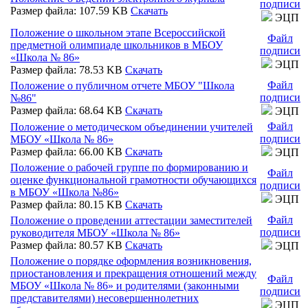
подписи
Размер файла: 107.59 KB
Скачать
ЭЦП
Положение о школьном этапе Всероссийской
Файл
предметной олимпиаде школьников в МБОУ
подписи
«Школа № 86»
ЭЦП
Размер файла: 78.53 KB
Скачать
Файл
Положение о публичном отчете МБОУ "Школа
подписи
№86"
Размер файла: 68.64 KB
Скачать
ЭЦП
Файл
Положение о методическом объединении учителей
подписи
МБОУ «Школа № 86»
Размер файла: 66.00 KB
Скачать
ЭЦП
Положение о рабочей группе по формированию и
Файл
оценке функциональной грамотности обучающихся
подписи
в МБОУ «Школа №86»
ЭЦП
Размер файла: 80.15 KB
Скачать
Файл
Положение о проведении аттестации заместителей
подписи
руководителя МБОУ «Школа № 86»
Размер файла: 80.57 KB
Скачать
ЭЦП
Положение о порядке оформления возникновения,
приостановления и прекращения отношений между
Файл
МБОУ «Школа № 86» и родителями (законными
подписи
представителями) несовершеннолетних
ЭЦП