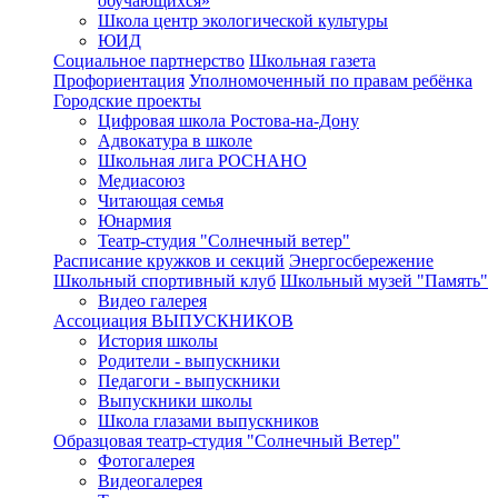
обучающихся»
Школа центр экологической культуры
ЮИД
Социальное партнерство
Школьная газета
Профориентация
Уполномоченный по правам ребёнка
Городские проекты
Цифровая школа Ростова-на-Дону
Адвокатура в школе
Школьная лига РОСНАНО
Медиасоюз
Читающая семья
Юнармия
Театр-студия "Солнечный ветер"
Расписание кружков и секций
Энергосбережение
Школьный спортивный клуб
Школьный музей "Память"
Видео галерея
Ассоциация ВЫПУСКНИКОВ
История школы
Родители - выпускники
Педагоги - выпускники
Выпускники школы
Школа глазами выпускников
Образцовая театр-студия "Солнечный Ветер"
Фотогалерея
Видеогалерея