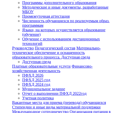
Программы дополнительного образования
Методические и иные документы, разработанные
МБОУ
Промежуточная аттестация
Численность обучающихся по реализуемым образ.
программам
Языки, на которых осуществляется образование
(обучение)
Обучение с использованием дистанционных
технологий
Руководство
Педагогический состав
Материально-
техническое обеспечение и оснащенность
образовательного процесса. Доступная среда
Доступная среда
Платные образовательные услуги
Финансово-
хозяйственная деятельность
ПФХД 2026
ПФХД 2025 год
ПФХД 2024 год
Муниципальное задание
Отчет о выполнении ПФХД 2022год
Учетная политика
Вакантные места для приема (перевода) обучающихся
Стипендии и иные виды материальной поддержки
Международное сотрудничество
Организация питания в