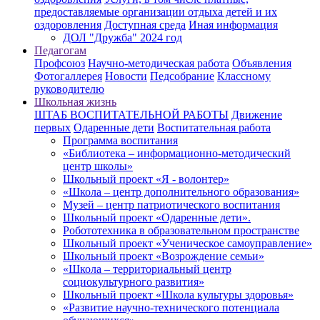
предоставляемые организации отдыха детей и их
оздоровления
Доступная среда
Иная информация
ДОЛ "Дружба" 2024 год
Педагогам
Профсоюз
Научно-методическая работа
Объявления
Фотогаллерея
Новости
Педсобрание
Классному
руководителю
Школьная жизнь
ШТАБ ВОСПИТАТЕЛЬНОЙ РАБОТЫ
Движение
первых
Одаренные дети
Воспитательная работа
Программа воспитания
«Библиотека – информационно-методический
центр школы»
Школьный проект «Я - волонтер»
«Школа – центр дополнительного образования»
Музей – центр патриотического воспитания
Школьный проект «Одаренные дети».
Робототехника в образовательном пространстве
Школьный проект «Ученическое самоуправление»
Школьный проект «Возрождение семьи»
«Школа – территориальный центр
социокультурного развития»
Школьный проект «Школа культуры здоровья»
«Развитие научно-технического потенциала