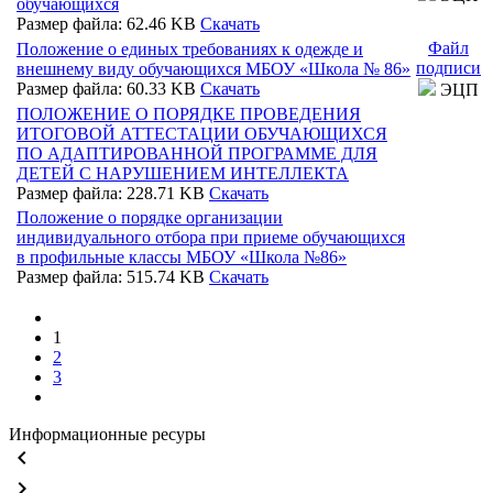
обучающихся
Размер файла: 62.46 KB
Скачать
Файл
Положение о единых требованиях к одежде и
подписи
внешнему виду обучающихся МБОУ «Школа № 86»
Размер файла: 60.33 KB
Скачать
ЭЦП
ПОЛОЖЕНИЕ О ПОРЯДКЕ ПРОВЕДЕНИЯ
ИТОГОВОЙ АТТЕСТАЦИИ ОБУЧАЮЩИХСЯ
ПО АДАПТИРОВАННОЙ ПРОГРАММЕ ДЛЯ
ДЕТЕЙ С НАРУШЕНИЕМ ИНТЕЛЛЕКТА
Размер файла: 228.71 KB
Скачать
Положение о порядке организации
индивидуального отбора при приеме обучающихся
в профильные классы МБОУ «Школа №86»
Размер файла: 515.74 KB
Скачать
1
2
3
Информационные ресуры
keyboard_arrow_left
keyboard_arrow_right