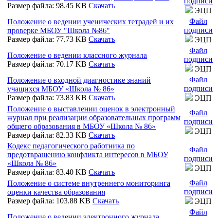
подписи
Размер файла: 98.45 KB
Скачать
ЭЦП
Файл
Положение о ведении ученических тетрадей и их
подписи
проверке МБОУ "Школа №86"
Размер файла: 77.73 KB
Скачать
ЭЦП
Файл
Положение о ведении классного журнала
подписи
Размер файла: 70.17 KB
Скачать
ЭЦП
Файл
Положение о входной диагностике знаний
подписи
учащихся МБОУ «Школа № 86»
Размер файла: 73.83 KB
Скачать
ЭЦП
Положение о выставлении оценок в электронный
Файл
журнал при реализации образовательных программ
подписи
общего образования в МБОУ «Школа № 86»
ЭЦП
Размер файла: 82.33 KB
Скачать
Кодекс педагогического работника по
Файл
предотвращению конфликта интересов в МБОУ
подписи
«Школа № 86»
ЭЦП
Размер файла: 83.40 KB
Скачать
Файл
Положение о системе внутреннего мониторинга
подписи
оценки качества образования
Размер файла: 103.88 KB
Скачать
ЭЦП
Файл
Положение о ведении электронного журнала