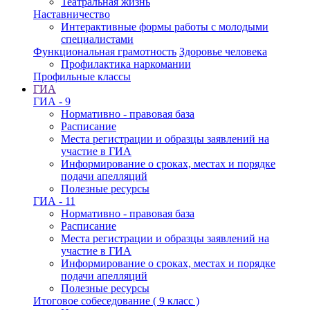
Театральная жизнь
Наставничество
Интерактивные формы работы с молодыми
специалистами
Функциональная грамотность
Здоровье человека
Профилактика наркомании
Профильные классы
ГИА
ГИА - 9
Нормативно - правовая база
Расписание
Места регистрации и образцы заявлений на
участие в ГИА
Информирование о сроках, местах и порядке
подачи апелляций
Полезные ресурсы
ГИА - 11
Нормативно - правовая база
Расписание
Места регистрации и образцы заявлений на
участие в ГИА
Информирование о сроках, местах и порядке
подачи апелляций
Полезные ресурсы
Итоговое собеседование ( 9 класс )