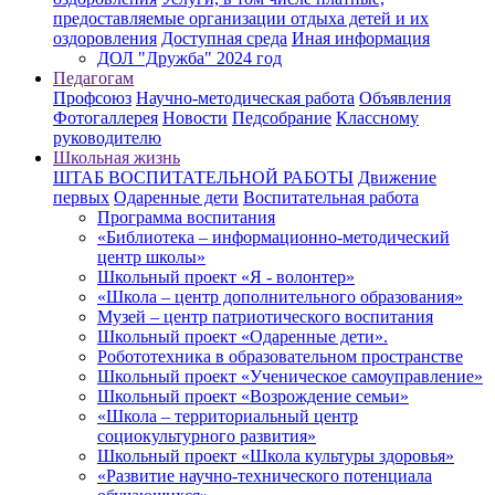
предоставляемые организации отдыха детей и их
оздоровления
Доступная среда
Иная информация
ДОЛ "Дружба" 2024 год
Педагогам
Профсоюз
Научно-методическая работа
Объявления
Фотогаллерея
Новости
Педсобрание
Классному
руководителю
Школьная жизнь
ШТАБ ВОСПИТАТЕЛЬНОЙ РАБОТЫ
Движение
первых
Одаренные дети
Воспитательная работа
Программа воспитания
«Библиотека – информационно-методический
центр школы»
Школьный проект «Я - волонтер»
«Школа – центр дополнительного образования»
Музей – центр патриотического воспитания
Школьный проект «Одаренные дети».
Робототехника в образовательном пространстве
Школьный проект «Ученическое самоуправление»
Школьный проект «Возрождение семьи»
«Школа – территориальный центр
социокультурного развития»
Школьный проект «Школа культуры здоровья»
«Развитие научно-технического потенциала