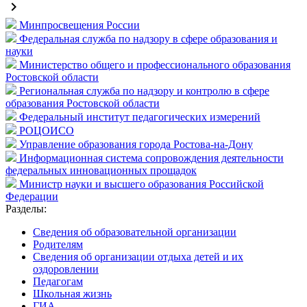
keyboard_arrow_right
Минпросвещения России
Федеральная служба по надзору в сфере образования и
науки
Министерство общего и профессионального образования
Ростовской области
Региональная служба по надзору и контролю в сфере
образования Ростовской области
Федеральный институт педагогических измерений
РОЦОИСО
Управление образования города Ростова-на-Дону
Информационная система сопровождения деятельности
федеральных инновационных прощадок
Министр науки и высшего образования Российской
Федерации
Разделы:
Cведения об образовательной организации
Родителям
Сведения об организации отдыха детей и их
оздоровлении
Педагогам
Школьная жизнь
ГИА