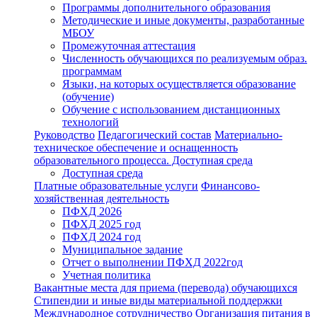
Программы дополнительного образования
Методические и иные документы, разработанные
МБОУ
Промежуточная аттестация
Численность обучающихся по реализуемым образ.
программам
Языки, на которых осуществляется образование
(обучение)
Обучение с использованием дистанционных
технологий
Руководство
Педагогический состав
Материально-
техническое обеспечение и оснащенность
образовательного процесса. Доступная среда
Доступная среда
Платные образовательные услуги
Финансово-
хозяйственная деятельность
ПФХД 2026
ПФХД 2025 год
ПФХД 2024 год
Муниципальное задание
Отчет о выполнении ПФХД 2022год
Учетная политика
Вакантные места для приема (перевода) обучающихся
Стипендии и иные виды материальной поддержки
Международное сотрудничество
Организация питания в