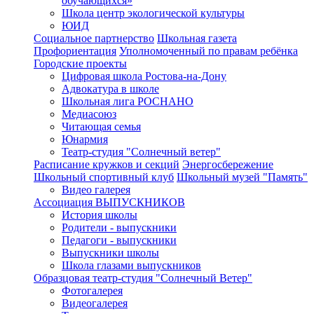
обучающихся»
Школа центр экологической культуры
ЮИД
Социальное партнерство
Школьная газета
Профориентация
Уполномоченный по правам ребёнка
Городские проекты
Цифровая школа Ростова-на-Дону
Адвокатура в школе
Школьная лига РОСНАНО
Медиасоюз
Читающая семья
Юнармия
Театр-студия "Солнечный ветер"
Расписание кружков и секций
Энергосбережение
Школьный спортивный клуб
Школьный музей "Память"
Видео галерея
Ассоциация ВЫПУСКНИКОВ
История школы
Родители - выпускники
Педагоги - выпускники
Выпускники школы
Школа глазами выпускников
Образцовая театр-студия "Солнечный Ветер"
Фотогалерея
Видеогалерея