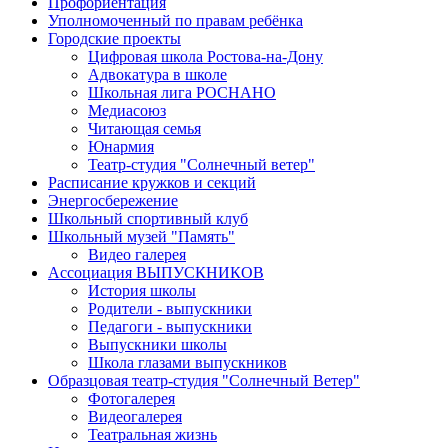
Профориентация
Уполномоченный по правам ребёнка
Городские проекты
Цифровая школа Ростова-на-Дону
Адвокатура в школе
Школьная лига РОСНАНО
Медиасоюз
Читающая семья
Юнармия
Театр-студия "Солнечный ветер"
Расписание кружков и секций
Энергосбережение
Школьный спортивный клуб
Школьный музей "Память"
Видео галерея
Ассоциация ВЫПУСКНИКОВ
История школы
Родители - выпускники
Педагоги - выпускники
Выпускники школы
Школа глазами выпускников
Образцовая театр-студия "Солнечный Ветер"
Фотогалерея
Видеогалерея
Театральная жизнь