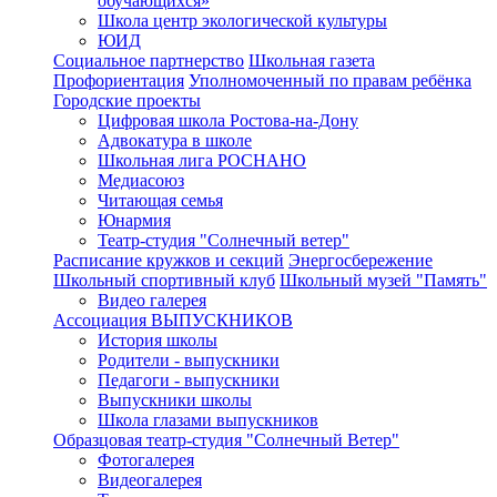
обучающихся»
Школа центр экологической культуры
ЮИД
Социальное партнерство
Школьная газета
Профориентация
Уполномоченный по правам ребёнка
Городские проекты
Цифровая школа Ростова-на-Дону
Адвокатура в школе
Школьная лига РОСНАНО
Медиасоюз
Читающая семья
Юнармия
Театр-студия "Солнечный ветер"
Расписание кружков и секций
Энергосбережение
Школьный спортивный клуб
Школьный музей "Память"
Видео галерея
Ассоциация ВЫПУСКНИКОВ
История школы
Родители - выпускники
Педагоги - выпускники
Выпускники школы
Школа глазами выпускников
Образцовая театр-студия "Солнечный Ветер"
Фотогалерея
Видеогалерея