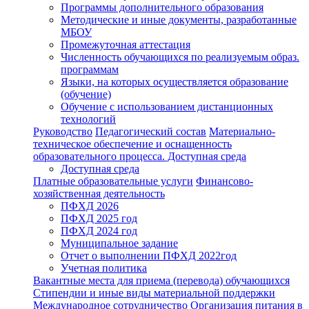
Программы дополнительного образования
Методические и иные документы, разработанные
МБОУ
Промежуточная аттестация
Численность обучающихся по реализуемым образ.
программам
Языки, на которых осуществляется образование
(обучение)
Обучение с использованием дистанционных
технологий
Руководство
Педагогический состав
Материально-
техническое обеспечение и оснащенность
образовательного процесса. Доступная среда
Доступная среда
Платные образовательные услуги
Финансово-
хозяйственная деятельность
ПФХД 2026
ПФХД 2025 год
ПФХД 2024 год
Муниципальное задание
Отчет о выполнении ПФХД 2022год
Учетная политика
Вакантные места для приема (перевода) обучающихся
Стипендии и иные виды материальной поддержки
Международное сотрудничество
Организация питания в