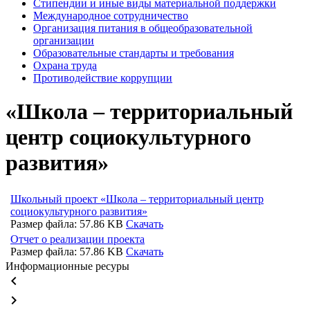
Стипендии и иные виды материальной поддержки
Международное сотрудничество
Организация питания в общеобразовательной
организации
Образовательные стандарты и требования
Охрана труда
Противодействие коррупции
«Школа – территориальный
центр социокультурного
развития»
Школьный проект «Школа – территориальный центр
социокультурного развития»
Размер файла: 57.86 KB
Скачать
Отчет о реализации проекта
Размер файла: 57.86 KB
Скачать
Информационные ресуры
keyboard_arrow_left
keyboard_arrow_right