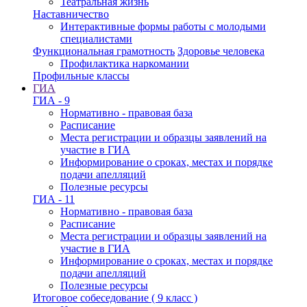
Театральная жизнь
Наставничество
Интерактивные формы работы с молодыми
специалистами
Функциональная грамотность
Здоровье человека
Профилактика наркомании
Профильные классы
ГИА
ГИА - 9
Нормативно - правовая база
Расписание
Места регистрации и образцы заявлений на
участие в ГИА
Информирование о сроках, местах и порядке
подачи апелляций
Полезные ресурсы
ГИА - 11
Нормативно - правовая база
Расписание
Места регистрации и образцы заявлений на
участие в ГИА
Информирование о сроках, местах и порядке
подачи апелляций
Полезные ресурсы
Итоговое собеседование ( 9 класс )