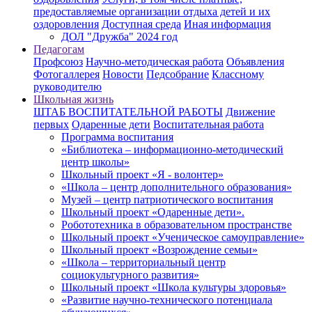
предоставляемые организации отдыха детей и их
оздоровления
Доступная среда
Иная информация
ДОЛ "Дружба" 2024 год
Педагогам
Профсоюз
Научно-методическая работа
Объявления
Фотогаллерея
Новости
Педсобрание
Классному
руководителю
Школьная жизнь
ШТАБ ВОСПИТАТЕЛЬНОЙ РАБОТЫ
Движение
первых
Одаренные дети
Воспитательная работа
Программа воспитания
«Библиотека – информационно-методический
центр школы»
Школьный проект «Я - волонтер»
«Школа – центр дополнительного образования»
Музей – центр патриотического воспитания
Школьный проект «Одаренные дети».
Робототехника в образовательном пространстве
Школьный проект «Ученическое самоуправление»
Школьный проект «Возрождение семьи»
«Школа – территориальный центр
социокультурного развития»
Школьный проект «Школа культуры здоровья»
«Развитие научно-технического потенциала