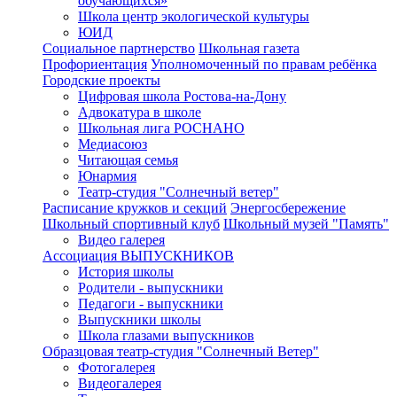
обучающихся»
Школа центр экологической культуры
ЮИД
Социальное партнерство
Школьная газета
Профориентация
Уполномоченный по правам ребёнка
Городские проекты
Цифровая школа Ростова-на-Дону
Адвокатура в школе
Школьная лига РОСНАНО
Медиасоюз
Читающая семья
Юнармия
Театр-студия "Солнечный ветер"
Расписание кружков и секций
Энергосбережение
Школьный спортивный клуб
Школьный музей "Память"
Видео галерея
Ассоциация ВЫПУСКНИКОВ
История школы
Родители - выпускники
Педагоги - выпускники
Выпускники школы
Школа глазами выпускников
Образцовая театр-студия "Солнечный Ветер"
Фотогалерея
Видеогалерея