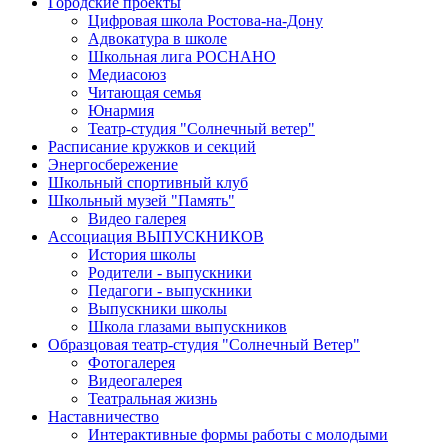
Городские проекты
Цифровая школа Ростова-на-Дону
Адвокатура в школе
Школьная лига РОСНАНО
Медиасоюз
Читающая семья
Юнармия
Театр-студия "Солнечный ветер"
Расписание кружков и секций
Энергосбережение
Школьный спортивный клуб
Школьный музей "Память"
Видео галерея
Ассоциация ВЫПУСКНИКОВ
История школы
Родители - выпускники
Педагоги - выпускники
Выпускники школы
Школа глазами выпускников
Образцовая театр-студия "Солнечный Ветер"
Фотогалерея
Видеогалерея
Театральная жизнь
Наставничество
Интерактивные формы работы с молодыми