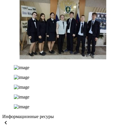
Информационные ресуры
keyboard_arrow_left