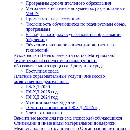
Программы дополнительного образования
Методические и иные документы, разработанные
МБОУ
Промежуточная аттестация
Численность обучающихся по реализуемым образ.
программам
Языки, на которых осуществляется образование
(обучение)
Обучение с использованием дистанционных
технологий
Руководство
Педагогический состав
Материально-
техническое обеспечение и оснащенность
образовательного процесса. Доступная среда
Доступная среда
Платные образовательные услуги
Финансово-
хозяйственная деятельность
ПФХД 2026
ПФХД 2025 год
ПФХД 2024 год
Муниципальное задание
Отчет о выполнении ПФХД 2022год
Учетная политика
Вакантные места для приема (перевода) обучающихся
Стипендии и иные виды материальной поддержки
Международное сотрудничество
Организация питания в