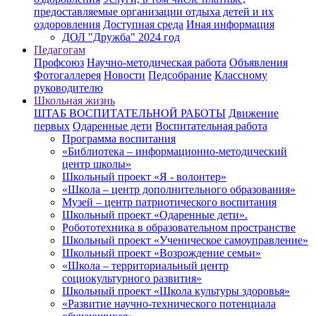
предоставляемые организации отдыха детей и их
оздоровления
Доступная среда
Иная информация
ДОЛ "Дружба" 2024 год
Педагогам
Профсоюз
Научно-методическая работа
Объявления
Фотогаллерея
Новости
Педсобрание
Классному
руководителю
Школьная жизнь
ШТАБ ВОСПИТАТЕЛЬНОЙ РАБОТЫ
Движение
первых
Одаренные дети
Воспитательная работа
Программа воспитания
«Библиотека – информационно-методический
центр школы»
Школьный проект «Я - волонтер»
«Школа – центр дополнительного образования»
Музей – центр патриотического воспитания
Школьный проект «Одаренные дети».
Робототехника в образовательном пространстве
Школьный проект «Ученическое самоуправление»
Школьный проект «Возрождение семьи»
«Школа – территориальный центр
социокультурного развития»
Школьный проект «Школа культуры здоровья»
«Развитие научно-технического потенциала