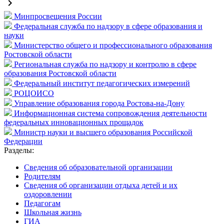
keyboard_arrow_right
Минпросвещения России
Федеральная служба по надзору в сфере образования и
науки
Министерство общего и профессионального образования
Ростовской области
Региональная служба по надзору и контролю в сфере
образования Ростовской области
Федеральный институт педагогических измерений
РОЦОИСО
Управление образования города Ростова-на-Дону
Информационная система сопровождения деятельности
федеральных инновационных прощадок
Министр науки и высшего образования Российской
Федерации
Разделы:
Cведения об образовательной организации
Родителям
Сведения об организации отдыха детей и их
оздоровлении
Педагогам
Школьная жизнь
ГИА